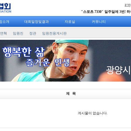
"
스포츠 7330
" 일주일에 3번! 하루 
럽소개
대회일정및결과
자료실
커뮤니티
연혁
임원진
정관
임원전용게시판
제 목
게시물이 없습니다.