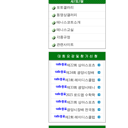
포토갤러리
동영상갤러리
테니스코트소개
테니스교실
각종규정
관련사이트
제22회 상아스포츠
제24회 광양시장배
제3회 레이디스클럽
제33회 광양시테니
2025 로드맵 수학학
제21회 상아스포츠
광양시장배 전국동
제2회 레이디스클럽