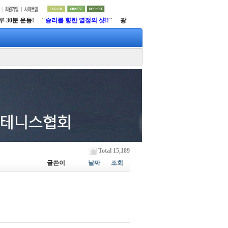
30분 운동! "
승리를 향한 열정의 샷!!
" 광양시 테니스협회
http://www.gytfs.net
Total 15,189
글쓴이
날짜
조회