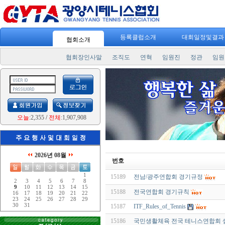
등록클럽소개
대회일정및결
협회소개
협회장인사말
조직도
연혁
임원진
정관
임원
오늘
:2,355
/
전체
:1,907,908
2026년 08월
번호
1
15189
전남/광주연합회 경기규정
2
3
4
5
6
7
8
9
10
11
12
13
14
15
15188
전국연합회 경기규칙
16
17
18
19
20
21
22
23
24
25
26
27
28
29
30
31
15187
ITF_Rules_of_Tennis
15186
국민생활체육 전국 테니스연합회 