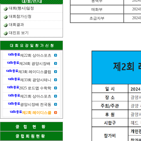
2024
동백부
대회(행사)일정
2024
매화부
대회참가신청
2024
초급자부
대회결과
대진표 보기
제22회 상아스포츠
제24회 광양시장배
제3회 레이디스클럽
제33회 광양시테니
2025 로드맵 수학학
제21회 상아스포츠
광양시장배 전국동
제2회 레이디스클