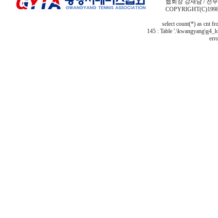
협회장 강재남 / 전무이사
COPYRIGHT(C)1998
select count(*) as cnt f
145 : Table '.\kwangyang\g4_lo
erro