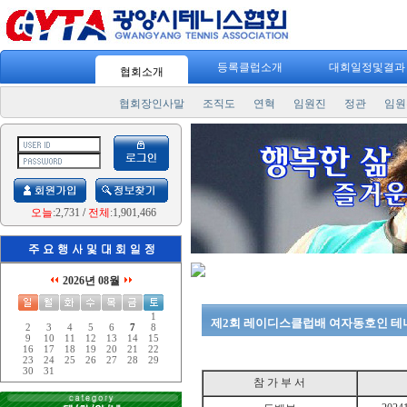
등록클럽소개
대회일정및결
협회소개
협회장인사말
조직도
연혁
임원진
정관
임원
오늘
:2,731
/
전체
:1,901,466
2026년 08월
1
제2회 레이디스클럽배 여자동호인 
2
3
4
5
6
7
8
9
10
11
12
13
14
15
16
17
18
19
20
21
22
23
24
25
26
27
28
29
30
31
참 가 부 서