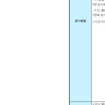
3
번 순서
※
단
,
클
1
번째 경
경기방법
○
시간 지
○
미스 콜