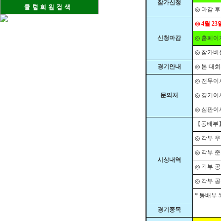
참가신청
◎
마감 후
◎
4
월
23
신청마감
◎
홈페이
◎
참가비
경기안내
◎
본 대회
◎
전무이
문의처
◎
경기이
◎
심판이
【
동배부
◎
각부 우
◎
각부 
시상내역
◎
각부 
◎
각부 
*
동배부
경기종목