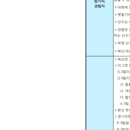
참가자
,
관람자
○
대회에 
○
햇빛가
○
선수는 
○
관중은 
하는 선수
○
부정 선
○
예선 대
○
예선전 
○
리그전 
1) 2
팀이
2) 3
팀이
가
.
동
나
.
게
다
.
합
3
팀
※
○
본선 
○
경기진
①
4
팀일
②
3
팀일