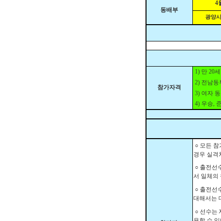
4
동배부
광양시
1)
만
20
세
2)
전남동
참가자격
3)
여자 동
4)
우승
,
○
모든 참
경우 실격
○
출전선수
서 일체의
○
출전선수
대해서는 
○
선
수는 
용할 수 