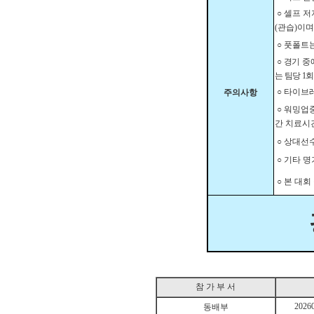
○
셀프 
(
관습
)
이며
○
풋폴트는
○
경기 중
는 팀당
1
○
타이브레
주의사항
○
워밍업중
간 치료시
○
상대선수
○
기타 명
○
본 대회
참 가 부 서
2026
동배부