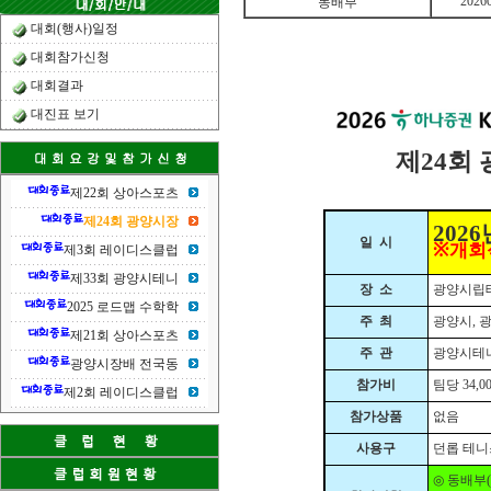
2026
동배부
대회(행사)일정
대회참가신청
대회결과
대진표 보기
24
제
회
제22회 상아스포츠
제24회 광양시장
2026
일
시
※
개회
제3회 레이디스클럽
제33회 광양시테니
장
소
광양시립테
2025 로드맵 수학학
주
최
광양시
,
제21회 상아스포츠
주
관
광양시테
광양시장배 전국동
참가비
팀당
34,0
제2회 레이디스클럽
참가상품
없음
사용구
던롭 테
◎
동배부
(