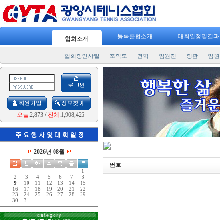
등록클럽소개
대회일정및결
협회소개
협회장인사말
조직도
연혁
임원진
정관
임원
오늘
:2,873
/
전체
:1,908,426
2026년 08월
번호
1
2
3
4
5
6
7
8
9
10
11
12
13
14
15
16
17
18
19
20
21
22
23
24
25
26
27
28
29
30
31