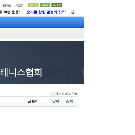
30분 운동! "
승리를 향한 열정의 샷!!
" 광양시 테니스협회
http://www.gytfs.net
Total 424,228
글쓴이
날짜
조회