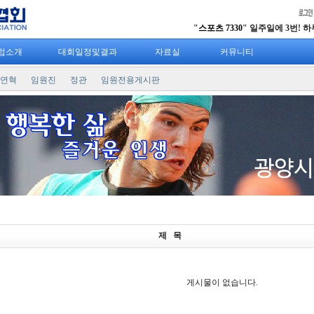
"
스포츠 7330
" 일주일에 3번! 하루 
럽소개
대회일정및결과
자료실
커뮤니티
연혁
임원진
정관
임원전용게시판
제 목
게시물이 없습니다.