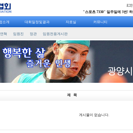
"
스포츠 7330
" 일주일에 3번! 하루 
럽소개
대회일정및결과
자료실
커뮤니티
연혁
임원진
정관
임원전용게시판
제 목
게시물이 없습니다.