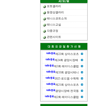
포토갤러리
동영상갤러리
테니스코트소개
테니스교실
각종규정
관련사이트
제22회 상아스포츠
제24회 광양시장배
제3회 레이디스클럽
제33회 광양시테니
2025 로드맵 수학학
제21회 상아스포츠
광양시장배 전국동
제2회 레이디스클럽