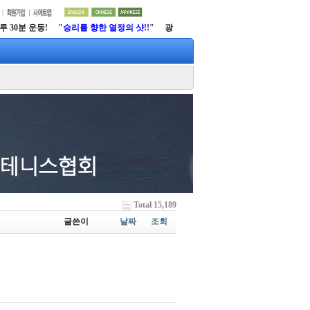
30분 운동! "
승리를 향한 열정의 샷!!
" 광양시 테니스협회
http://www.gytfs.net
Total 15,189
글쓴이
날짜
조회