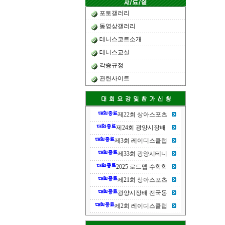
포토갤러리
동영상갤러리
테니스코트소개
테니스교실
각종규정
관련사이트
제22회 상아스포츠
제24회 광양시장배
제3회 레이디스클럽
제33회 광양시테니
2025 로드맵 수학학
제21회 상아스포츠
광양시장배 전국동
제2회 레이디스클럽