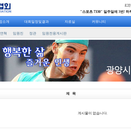
"
스포츠 7330
" 일주일에 3번! 하루 
럽소개
대회일정및결과
자료실
커뮤니티
연혁
임원진
정관
임원전용게시판
제 목
게시물이 없습니다.