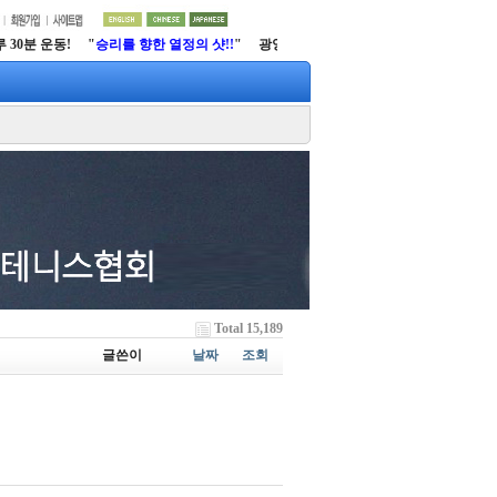
30분 운동! "
승리를 향한 열정의 샷!!
" 광양시 테니스협회
http://www.gytfs.net
Total 15,189
글쓴이
날짜
조회