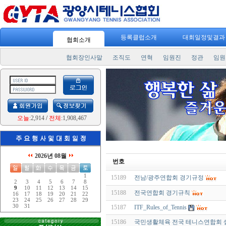
등록클럽소개
대회일정및결
협회소개
협회장인사말
조직도
연혁
임원진
정관
임원
오늘
:2,914
/
전체
:1,908,467
2026년 08월
번호
1
15189
전남/광주연합회 경기규정
2
3
4
5
6
7
8
9
10
11
12
13
14
15
15188
전국연합회 경기규칙
16
17
18
19
20
21
22
23
24
25
26
27
28
29
30
31
15187
ITF_Rules_of_Tennis
15186
국민생활체육 전국 테니스연합회 