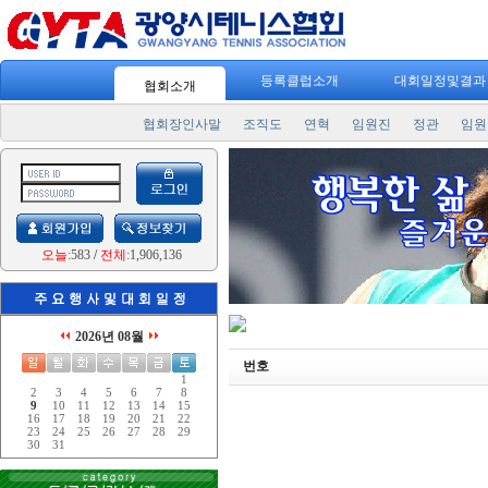
등록클럽소개
대회일정및결
협회소개
협회장인사말
조직도
연혁
임원진
정관
임원
오늘
:583
/
전체
:1,906,136
2026년 08월
번호
1
2
3
4
5
6
7
8
9
10
11
12
13
14
15
16
17
18
19
20
21
22
23
24
25
26
27
28
29
30
31