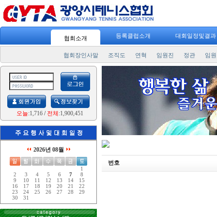
등록클럽소개
대회일정및결
협회소개
협회장인사말
조직도
연혁
임원진
정관
임원
오늘
:1,716
/
전체
:1,900,451
2026년 08월
번호
1
2
3
4
5
6
7
8
9
10
11
12
13
14
15
16
17
18
19
20
21
22
23
24
25
26
27
28
29
30
31