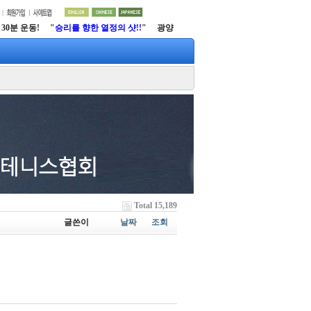
0분 운동! "
승리를 향한 열정의 샷!!
" 광양시 테니스협회
http://www.gytfs.net
Total 15,189
글쓴이
날짜
조회