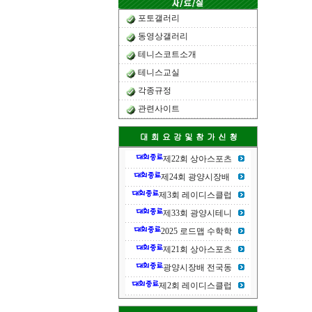
포토갤러리
동영상갤러리
테니스코트소개
테니스교실
각종규정
관련사이트
제22회 상아스포츠
제24회 광양시장배
제3회 레이디스클럽
제33회 광양시테니
2025 로드맵 수학학
제21회 상아스포츠
광양시장배 전국동
제2회 레이디스클럽