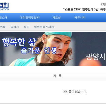
"
스포츠 7330
" 일주일에 3번! 하루 3
럽소개
대회일정및결과
자료실
커뮤니티
연혁
임원진
정관
임원전용게시판
제 목
게시물이 없습니다.