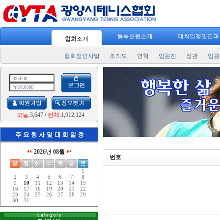
등록클럽소개
대회일정및결
협회소개
협회장인사말
조직도
연혁
임원진
정관
임원
오늘
:3,647
/
전체
:1,912,124
2026년 08월
번호
1
2
3
4
5
6
7
8
9
10
11
12
13
14
15
16
17
18
19
20
21
22
23
24
25
26
27
28
29
30
31