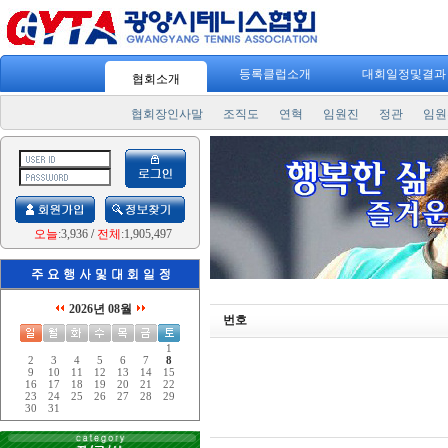
등록클럽소개
대회일정및결
협회소개
협회장인사말
조직도
연혁
임원진
정관
임원
오늘
:3,936
/
전체
:1,905,497
2026년 08월
번호
1
2
3
4
5
6
7
8
9
10
11
12
13
14
15
16
17
18
19
20
21
22
23
24
25
26
27
28
29
30
31