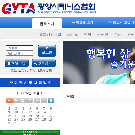
등록클럽소개
대회일정및결
협회소개
협회장인사말
조직도
연혁
임원진
정관
임원
오늘
:2,733
/
전체
:1,908,286
2026년 08월
번호
1
2
3
4
5
6
7
8
9
10
11
12
13
14
15
16
17
18
19
20
21
22
23
24
25
26
27
28
29
30
31