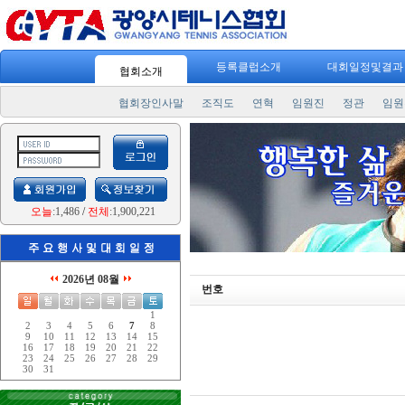
등록클럽소개
대회일정및결
협회소개
협회장인사말
조직도
연혁
임원진
정관
임원
오늘
:1,486
/
전체
:1,900,221
2026년 08월
번호
1
2
3
4
5
6
7
8
9
10
11
12
13
14
15
16
17
18
19
20
21
22
23
24
25
26
27
28
29
30
31