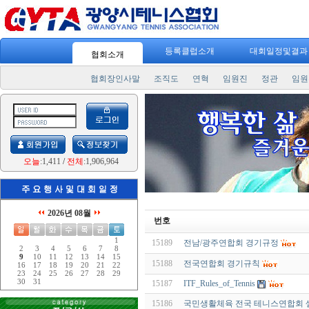
등록클럽소개
대회일정및결
협회소개
협회장인사말
조직도
연혁
임원진
정관
임원
오늘
:1,411
/
전체
:1,906,964
2026년 08월
번호
1
15189
전남/광주연합회 경기규정
2
3
4
5
6
7
8
9
10
11
12
13
14
15
15188
전국연합회 경기규칙
16
17
18
19
20
21
22
23
24
25
26
27
28
29
30
31
15187
ITF_Rules_of_Tennis
15186
국민생활체육 전국 테니스연합회 